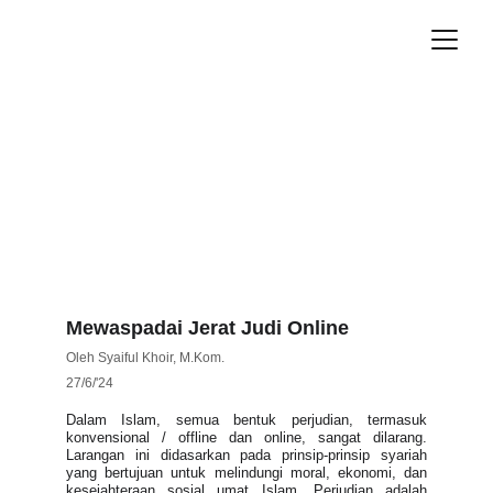
Mewaspadai Jerat Judi Online
Oleh Syaiful Khoir, M.Kom.
27/6/'24
Dalam Islam, semua bentuk perjudian, termasuk
konvensional / offline dan online, sangat dilarang.
Larangan ini didasarkan pada prinsip-prinsip syariah
yang bertujuan untuk melindungi moral, ekonomi, dan
kesejahteraan sosial umat Islam. Perjudian adalah