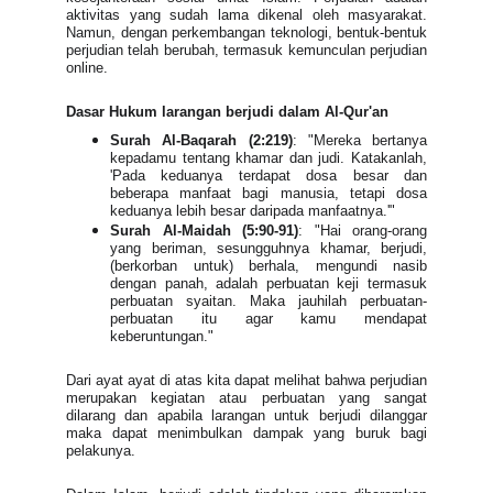
aktivitas yang sudah lama dikenal oleh masyarakat.
Namun, dengan perkembangan teknologi, bentuk-bentuk
perjudian telah berubah, termasuk kemunculan perjudian
online.
Dasar Hukum larangan berjudi dalam Al-Qur'an
Surah Al-Baqarah (2:219)
: "Mereka bertanya
kepadamu tentang khamar dan judi. Katakanlah,
'Pada keduanya terdapat dosa besar dan
beberapa manfaat bagi manusia, tetapi dosa
keduanya lebih besar daripada manfaatnya.'"
Surah Al-Maidah (5:90-91)
: "Hai orang-orang
yang beriman, sesungguhnya khamar, berjudi,
(berkorban untuk) berhala, mengundi nasib
dengan panah, adalah perbuatan keji termasuk
perbuatan syaitan. Maka jauhilah perbuatan-
perbuatan itu agar kamu mendapat
keberuntungan."
Dari ayat ayat di atas kita dapat melihat bahwa perjudian
merupakan kegiatan atau perbuatan yang sangat
dilarang dan apabila larangan untuk berjudi dilanggar
maka dapat menimbulkan dampak yang buruk bagi
pelakunya.