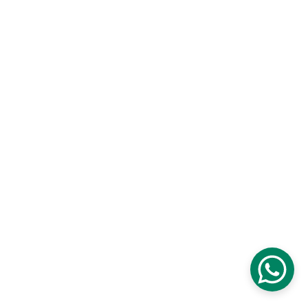
Digital Koperasi
Laporan
Tata Kelola Koperasi
Berita & Pembaruan
Pelatihan
Berita BMT - IM
Temu Anggota
Informasi Anggota
Karir
Edukasi Anggota
Info Layanan Anggota
Struktur Kepemilikan