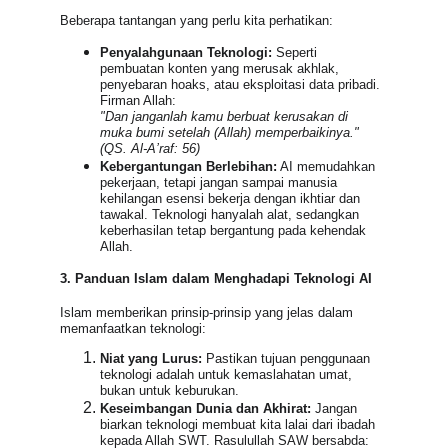
Beberapa tantangan yang perlu kita perhatikan:
Penyalahgunaan Teknologi:
 Seperti 
pembuatan konten yang merusak akhlak, 
penyebaran hoaks, atau eksploitasi data pribadi. 
Firman Allah:
"Dan janganlah kamu berbuat kerusakan di 
muka bumi setelah (Allah) memperbaikinya."
(QS. Al-A’raf: 56)
Kebergantungan Berlebihan:
 AI memudahkan 
pekerjaan, tetapi jangan sampai manusia 
kehilangan esensi bekerja dengan ikhtiar dan 
tawakal. Teknologi hanyalah alat, sedangkan 
keberhasilan tetap bergantung pada kehendak 
Allah.
3. Panduan Islam dalam Menghadapi Teknologi AI
Islam memberikan prinsip-prinsip yang jelas dalam 
memanfaatkan teknologi:
Niat yang Lurus:
 Pastikan tujuan penggunaan 
teknologi adalah untuk kemaslahatan umat, 
bukan untuk keburukan.
Keseimbangan Dunia dan Akhirat:
 Jangan 
biarkan teknologi membuat kita lalai dari ibadah 
kepada Allah SWT. Rasulullah SAW bersabda: