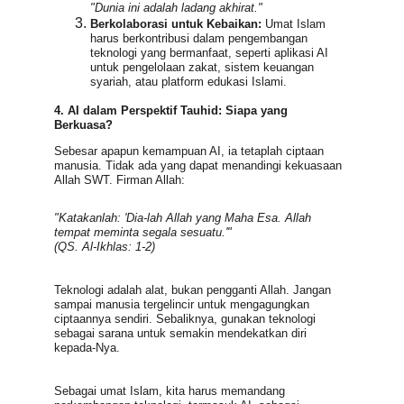
"Dunia ini adalah ladang akhirat."
Berkolaborasi untuk Kebaikan:
 Umat Islam 
harus berkontribusi dalam pengembangan 
teknologi yang bermanfaat, seperti aplikasi AI 
untuk pengelolaan zakat, sistem keuangan 
syariah, atau platform edukasi Islami.
4. AI dalam Perspektif Tauhid: Siapa yang 
Berkuasa?
Sebesar apapun kemampuan AI, ia tetaplah ciptaan 
manusia. Tidak ada yang dapat menandingi kekuasaan 
Allah SWT. Firman Allah:
"Katakanlah: 'Dia-lah Allah yang Maha Esa. Allah 
tempat meminta segala sesuatu.'"
(QS. Al-Ikhlas: 1-2)
Teknologi adalah alat, bukan pengganti Allah. Jangan 
sampai manusia tergelincir untuk mengagungkan 
ciptaannya sendiri. Sebaliknya, gunakan teknologi 
sebagai sarana untuk semakin mendekatkan diri 
kepada-Nya.
Sebagai umat Islam, kita harus memandang 