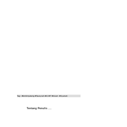
Tag : #bmtimjateng #Tausyiah #AI #IT #Islam  #Syariah
Tentang Penulis ....