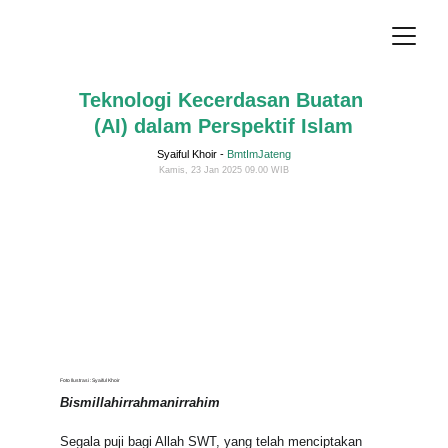
Teknologi Kecerdasan Buatan 
(AI) dalam Perspektif Islam
Syaiful Khoir - 
BmtImJateng
Kamis, 23 Jan 2025 09.00 WIB
Foto Ilustrasi : Syaiful Khoir
Bismillahirrahmanirrahim
Segala puji bagi Allah SWT, yang telah menciptakan 