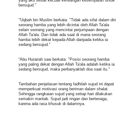
yang aku sesali kecuali kehilangan kesempatan untuk 
bersujud."
“'Uqbah bin Muslim berkata: "Tidak ada sifat dalam diri 
seorang hamba yang lebih dicintai oleh Allah Ta'ala 
selain seorang yang mencintai perjumpaan dengan 
Allah Ta'ala. Dan tidak ada saat di mana seorang 
hamba lebih dekat kepada Allah daripada ketika ia 
sedang bersujud."
“Abu Hurairah saw berkata: "Posisi seorang hamba 
yang paling dekat dengan Allah Ta'ala adalah ketika ia 
sedang bersujud, maka perbanyaklah doa saat itu."
Tambahan penjelasan tentang fadhilah sujud ini dapat   
memperkuat motivasi orang beriman dalam shalat. 
Sehingga rangkaian sujud yang setiap hari dilakukan 
semakin mantab. Sujud jadi ringan dan bertenaga, 
karena ada rasa khusuk di dalamnya.