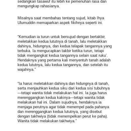
sedangkan tasawuf itu lebih ke pemenuhan rasa dan 
mengungkap rahasianya.
Misalnya saat membahas tentang sujud, kitab Ihya 
Ulumuddin memaparkan aspek fikihnya seperti ini.
“Kemudian ia turun untuk bersujud dengan bertakbir, 
meletakkan kedua lututnya di tanah, lalu meletakkan 
dahinya, hidungnya, dan kedua telapak tangannya yang 
terbuka. Ia mengucapkan takbir ketika turun, tetapi 
tidak mengangkat kedua tangannya selain saat ruku’. 
Hendaknya yang pertama kali menyentuh tanah adalah 
kedua lututnya, lalu kedua tangannya, dan setelah itu 
wajahnya.”
“Ia harus meletakkan dahinya dan hidungnya di tanah, 
serta menjauhkan kedua siku dari kedua sisi tubuhnya
—tetapi wanita tidak melakukan hal ini. Ia juga harus 
merenggangkan kedua kakinya—tetapi wanita tidak 
melakukan hal ini. Dalam sujudnya, hendaknya ia 
menjaga perutnya agar tidak menempel pada pahanya 
dan merenggangkan kedua lututnya, yang disebut 
dengan takhwiya (tidak menempelkan perut ke paha). 
Wanita tidak melakukan takhwiya.”