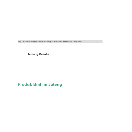
Tag : #bmtimjateng #Tausyiah #Sujud #rahasia #Koperasi  #Syariah
Tentang Penulis ....
Produk Bmt Im Jateng