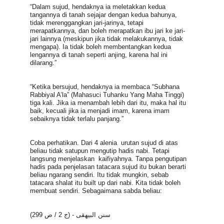
“Dalam sujud, hendaknya ia meletakkan kedua 
tangannya di tanah sejajar dengan kedua bahunya, 
tidak merenggangkan jari-jarinya, tetapi 
merapatkannya, dan boleh merapatkan ibu jari ke jari-
jari lainnya (meskipun jika tidak melakukannya, tidak 
mengapa). Ia tidak boleh membentangkan kedua 
lengannya di tanah seperti anjing, karena hal ini 
dilarang.”
“Ketika bersujud, hendaknya ia membaca “Subhana 
Rabbiyal A’la” (Mahasuci Tuhanku Yang Maha Tinggi) 
tiga kali. Jika ia menambah lebih dari itu, maka hal itu 
baik, kecuali jika ia menjadi imam, karena imam 
sebaiknya tidak terlalu panjang.”
Coba perhatikan. Dari 4 alenia  urutan sujud di atas 
beliau tidak satupun mengutip hadis nabi. Tetapi 
langsung menjelaskan  kaifiyahnya. Tanpa pengutipan 
hadis pada penjelasan tatacara sujud itu bukan berarti 
beliau ngarang sendiri. Itu tidak mungkin, sebab 
tatacara shalat itu built up dari nabi. Kita tidak boleh 
membuat sendiri. Sebagaimana sabda beliau:
سنن البيهقى - (ج 2 / ص 299)