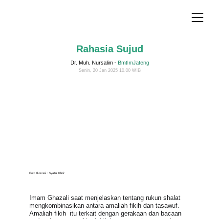
Rahasia Sujud
Dr. Muh. Nursalim - 
BmtImJateng
Senin, 20 Jan 2025 10.00 WIB
Foto Ilustrasi : Syaiful Khoir
Imam Ghazali saat menjelaskan tentang rukun shalat 
mengkombinasikan antara amaliah fikih dan tasawuf. 
Amaliah fikih  itu terkait dengan gerakaan dan bacaan 