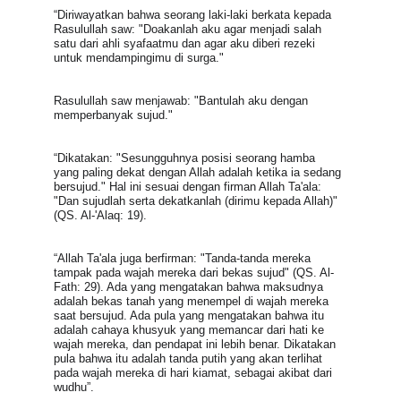
“Diriwayatkan bahwa seorang laki-laki berkata kepada 
Rasulullah saw: "Doakanlah aku agar menjadi salah 
satu dari ahli syafaatmu dan agar aku diberi rezeki 
untuk mendampingimu di surga." 
Rasulullah saw menjawab: "Bantulah aku dengan 
memperbanyak sujud."
“Dikatakan: "Sesungguhnya posisi seorang hamba 
yang paling dekat dengan Allah adalah ketika ia sedang 
bersujud." Hal ini sesuai dengan firman Allah Ta'ala: 
"Dan sujudlah serta dekatkanlah (dirimu kepada Allah)" 
(QS. Al-'Alaq: 19).
“Allah Ta'ala juga berfirman: "Tanda-tanda mereka 
tampak pada wajah mereka dari bekas sujud" (QS. Al-
Fath: 29). Ada yang mengatakan bahwa maksudnya 
adalah bekas tanah yang menempel di wajah mereka 
saat bersujud. Ada pula yang mengatakan bahwa itu 
adalah cahaya khusyuk yang memancar dari hati ke 
wajah mereka, dan pendapat ini lebih benar. Dikatakan 
pula bahwa itu adalah tanda putih yang akan terlihat 
pada wajah mereka di hari kiamat, sebagai akibat dari 
wudhu”.