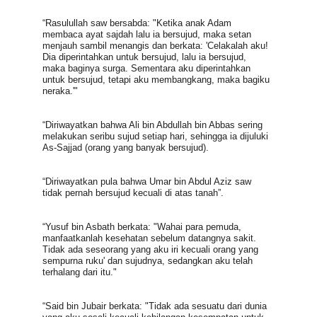
“Rasulullah saw bersabda: "Ketika anak Adam 
membaca ayat sajdah lalu ia bersujud, maka setan 
menjauh sambil menangis dan berkata: 'Celakalah aku! 
Dia diperintahkan untuk bersujud, lalu ia bersujud, 
maka baginya surga. Sementara aku diperintahkan 
untuk bersujud, tetapi aku membangkang, maka bagiku 
neraka.'"
“Diriwayatkan bahwa Ali bin Abdullah bin Abbas sering 
melakukan seribu sujud setiap hari, sehingga ia dijuluki 
As-Sajjad (orang yang banyak bersujud).
“Diriwayatkan pula bahwa Umar bin Abdul Aziz saw 
tidak pernah bersujud kecuali di atas tanah”.
“Yusuf bin Asbath berkata: "Wahai para pemuda, 
manfaatkanlah kesehatan sebelum datangnya sakit. 
Tidak ada seseorang yang aku iri kecuali orang yang 
sempurna ruku' dan sujudnya, sedangkan aku telah 
terhalang dari itu."
“Said bin Jubair berkata: "Tidak ada sesuatu dari dunia 