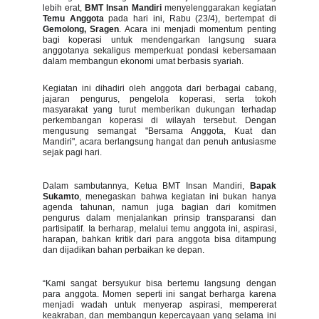
lebih erat,
BMT Insan Mandiri
menyelenggarakan kegiatan
Temu Anggota
pada hari ini, Rabu (23/4), bertempat di
Gemolong, Sragen
. Acara ini menjadi momentum penting
bagi koperasi untuk mendengarkan langsung suara
anggotanya sekaligus memperkuat pondasi kebersamaan
dalam membangun ekonomi umat berbasis syariah.
Kegiatan ini dihadiri oleh anggota dari berbagai cabang,
jajaran pengurus, pengelola koperasi, serta tokoh
masyarakat yang turut memberikan dukungan terhadap
perkembangan koperasi di wilayah tersebut. Dengan
mengusung semangat "Bersama Anggota, Kuat dan
Mandiri", acara berlangsung hangat dan penuh antusiasme
sejak pagi hari.
Dalam sambutannya, Ketua BMT Insan Mandiri,
Bapak
Sukamto
, menegaskan bahwa kegiatan ini bukan hanya
agenda tahunan, namun juga bagian dari komitmen
pengurus dalam menjalankan prinsip transparansi dan
partisipatif. Ia berharap, melalui temu anggota ini, aspirasi,
harapan, bahkan kritik dari para anggota bisa ditampung
dan dijadikan bahan perbaikan ke depan.
“Kami sangat bersyukur bisa bertemu langsung dengan
para anggota. Momen seperti ini sangat berharga karena
menjadi wadah untuk menyerap aspirasi, mempererat
keakraban, dan membangun kepercayaan yang selama ini