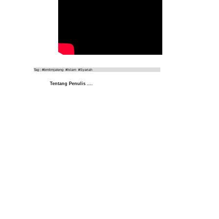
Tag : #bmtimjateng  #Islam  #Syariah
Tentang Penulis ....