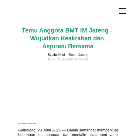
Temu Anggota BMT IM Jateng - 
Wujudkan Keakraban dan 
Aspirasi Bersama
Syaiful Khoir - 
BmtImJateng
Rabu , 23 April 2025 14.00 WIB
Foto Ilustrasi : Syaiful Khoir
Gemolong, 23 April 2025
— Dalam semangat memperkuat
hubungan kelembagaan dan menjalin silaturahmi yang